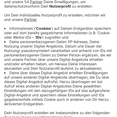
Mönchengladbacher Stadtteil Lürrip.
Veröffentlicht:
Dienstag, 03.01.2023 15:06
Anzeige
Die LEG verspricht einen 95 Prozent niedrigeren
Energiebedarf in den sanierten Gebäuden. In vier
Monaten wurden 8 Gebäude mit 47 Wohnungen
saniert. Dabei wurden Gasthermen und Nachtspeicher
mit neuen Wärmepumpen ausgetauscht. Außerdem
wurden die Fassaden mit neuen Elementen, darunter
Fenster, Rolläden und Lüftungsanlagen ausgestattet.
Für die Fassadenelemente hat das Unternehmen
Laserscanning-Technologie eingesetzt, um große
Bauteile industriell vorfertigen zu lassen. Das soll die
Bauzeit verkürzen. Im kommenden Jahr will die LEG so
150 Wohneinheiten im eigenen Bestand sanieren