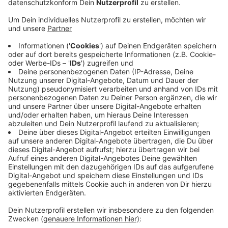
Anzeige
Sie kommen bei der Mönchengladbacher Polizei ab
sofort im Wach- und Wechseldienst oder bei der
Kriminalpolizei zum Einsatz. Außerdem sind acht
weitere Polizeibeamte, die schon länger im Dienst
sind, aus anderen Behörden zur Polizei in unserer Stadt
gewechselt. Viele der neuen Polizeibeamten kommen
aus Mönchengladbach oder aus den umliegenden
Kreisen und haben damit ein Zugehörigkeitsgefühl zur
Vitusstadt, so die Polizei. Sie freut sich, mit der
personellen Verstärkung für die Sicherheit in
Mönchengladbach zu sorgen.
Anzeige