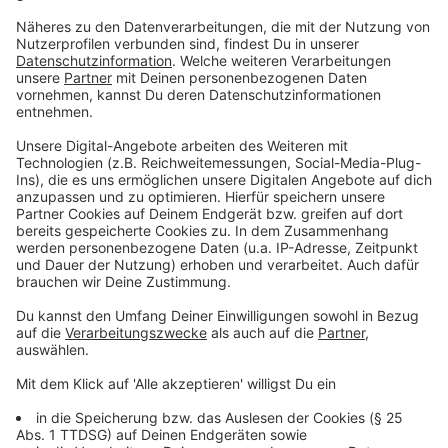
Telefonnummer 02166 / 99890 wenden.
Anzeige
Öffnungszeiten der Museen und Bibliotheken
Anzeige
Das Museum Schloss Rheydt und das Museum
Abteiberg sind Heiligabend, am ersten
Weihnachtsfeiertag, Silvester und am Neujahrstag
geschlossen. Der nächste Sonntag mit kostenlosem
Eintritt im Museum Abteiberg ist am 5. Januar.
Die Zentralbibliothek und die Stadtteilbibliothek
Rheydt bleiben an den Feiertagen geschlossen, haben
aber ab dem 27. Dezember wieder zu ihren regulären
Zeiten geöffnet - in Rheydt also auch am Sonntag,