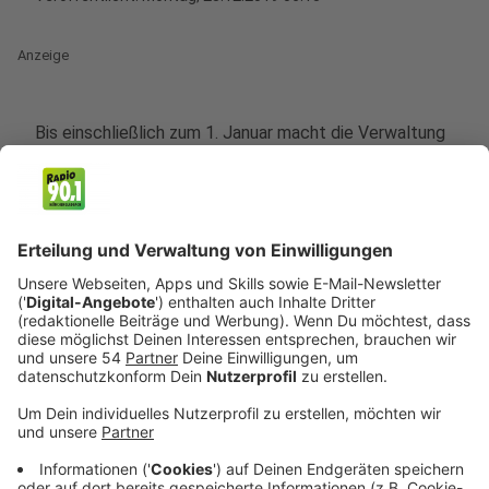
Anzeige
Bis einschließlich zum 1. Januar macht die Verwaltung
Betriebsferien, um Geld zu Sparen. Dadurch fallen
Personal-, Energie-, und Reinigungskosten weg - in den
vergangenen Jahren wurden dadurch jeweils mehrere
hunderttausend Euro eingespart. Ausgenommen von
den Pflichtferien sind unter anderem die Feuerwehr,
der Ordnungsdienst, die mags und Mitarbeiter, die an
den Tagen einen Notdienst haben. Geschlossen
bleiben auch die städtischen Sportanlagen, bis auf die
Jahnhalle, wo die Fußball-Hallenstadtmeisterschaft
ausgespielt wird. Die städtischen Museen und
Bibliotheken haben zwischen den Feiertagen
unterschiedlich geöffnet. Auch die NEW macht
Betriebsferien - die Verwaltung der NEW bleibt bis