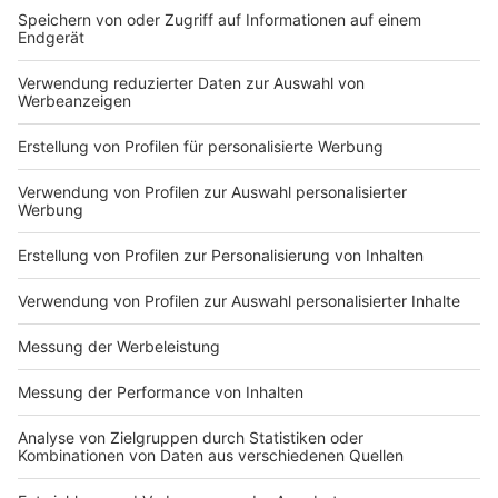
in Viersen haben geöffnet.
27. Dezember und 28. Dezember: Das
KundenCenter in Viersen ist wie gewohnt
geöffnet.
30. Dezember: Die KundenCenter im Blauhaus und
in Viersen sind geöffnet.
02. Januar und 03. Januar: Alle KundenCenter in
Mönchengladbach, Viersen, Geilenkirchen,
Tönisvorst, Grevenbroich und Erkelenz sind wie
gewohnt geöffnet.
04. Januar: Das KundenCenter in Viersen ist wie
gewohnt geöffnet.
Anzeige