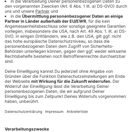
den 29. Dezember. Die Schul- und
Stadtteilbibliotheken Giesenkirchen und Rheindahlen
sind zwischen den Feiertagen geschlossen. 24/7h
steht die Stadtbibliothek digital und mit der Außen-
Rückgabe der Zentralbibliothek auch an Weihnachten
und zum Jahreswechsel zur Verfügung.
Anzeige
Öffnungszeiten der KundenCenter der NEW
Anzeige
Zum Weihnachtsfest und zum Jahreswechsel haben
nicht alle sechs KundenCenter an allen Tagen
geöffnet.
23. Dezember: Die KundenCenter im Blauhaus und