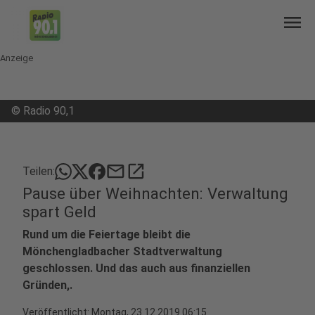
menu
Anzeige
©
Radio 90,1
mail
open_in_new
Teilen:
Pause über Weihnachten: Verwaltung
spart Geld
Rund um die Feiertage bleibt die
Mönchengladbacher Stadtverwaltung
geschlossen. Und das auch aus finanziellen
Gründen,.
Veröffentlicht:
Montag, 23.12.2019 06:15