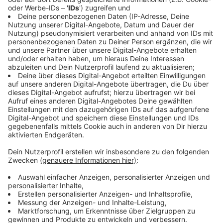
zum 3. Januar zu. Die Kundencenter haben
verschiedene Öffnungszeiten.
Anzeige
Eingerichtete Notdienste
Anzeige
In Fällen von akuter Kindeswohlgefährdung ist der
Allgemeine Soziale Dienst des Fachbereiches Kinder,
Jugend und Familie am 23. und 30. Dezember von
08.30 Uhr bis 16.00 Uhr, sowie am 27. Dezember von
08.30 Uhr bis 13.00 Uhr unter der Rufnummer 02161 /
25 9559 erreichbar. Zu den übrigen Zeiten ist eine
Erreichbarkeit über die Leitstellen von Polizei und
Feuerwehr gewährleistet. In dringenden Fällen können
sich Bürgerinnen und Bürger an die Feuerwehr unter der