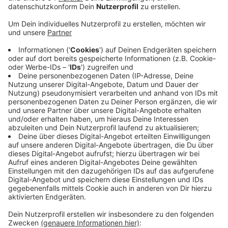
Anzeige
Die von ihm vorgesehene Neuregelung hätte
bedeutet, dass jeder aktiv widersprechen muss, damit
seine Organe nach dem Tod nicht gespendet werden.
Sowohl die Mönchengladbacher SPD-Abgeordnete
Gülistan Yüksel, als auch Günter Krings von der CDU
haben dagegen gestimmt. Krings begründete seine
Entscheidung damit, dass die Entscheidung
Organspender zu sein eine höchstpersönliche sei. Ein
Schweigen könne aus seiner Sicht nicht ohne Weiteres
als Zustimmung gewertet werden. Sinnvoll sei es
jetzt, die Krankenhäuser zu stärken, damit dort
potenzielle Organspender besser erkannt werden
können, so Krings weiter.
Anzeige