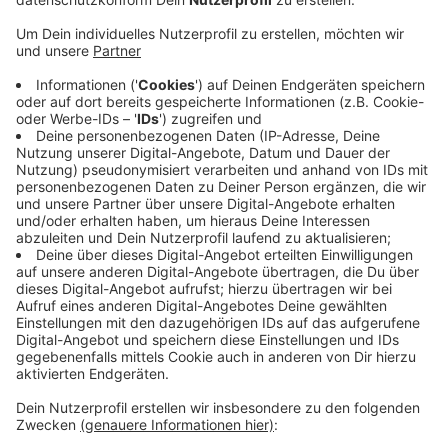
Veröffentlicht:
Donnerstag, 17.08.2023 13:34
Anzeige
Seit 2018 werden hier schon einige OPs mit Roboter-
Assistenz durchgeführt. Rund 600 Mal haben die
Mediziner der Allgemein-Chirurgie damit operiert.
Jetzt soll hier trainiert werden, wie auch komplexe
Bauchwandbrüche roboter-assistiert operiert werden
können. Dafür werden die Operateure und Assistenten
entsprechend fort- und weitergebildet. Das
zugrundeliegende System sei ein Meilenstein in der
Chirurgie, heißt es von den Kliniken.
Anzeige