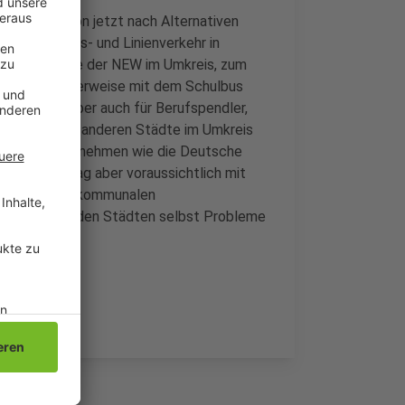
ten sich schon jetzt nach Alternativen
e Schulbus- und Linienverkehr in
e Linienbusse der NEW im Umkreis, zum
 Kinder normalerweise mit dem Schulbus
n. Das gilt aber auch für Berufspendler,
nerhalb aller anderen Städte im Umkreis
gionale Unternehmen wie die Deutsche
m Donnerstag aber voraussichtlich mit
em sämtliche kommunalen
e es dann in den Städten selbst Probleme
tz geben.