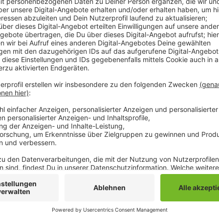
Berufspendler aber auch Eltern mit Schulkindern soll
umsehen. Laut NEW kommt am Donnerstag der gesamt
Mönchengladbach zum Erliegen. Das betrifft auch di
Beispiel im Kreis Viersen. Die NEW rät Eltern, deren
fahren, für Donnerstag eine Alternative zu organisiere
denn sowohl innerhalb Mönchengladbachs als auch in
wird der ÖPNV bestreikt. Ausgenommen sind überre
Bahn. Berufspendler aus Mönchengladbach müssen a
entsprechend volleren Zügen rechnen. Weil außerd
Verkehrsunternehmen bestreikt werden sollen, dürft
bei der Weiterfahrt vom Zielbahnhof zum Arbeitspla
Anzeige