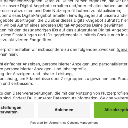
kalten Temperaturen konmt jetzt auch noch die Cor
schwerer macht.
Anzeige
RADIO 90,1 | Beitrag zum Anhör
Obdachlose trauen sich wegen
Notunterkünfte
Anzeige