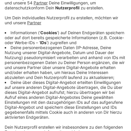
Veröffentlicht:
Freitag, 01.09.2023 18:29
Anzeige
In einem offenen Brief hatten sie den Einsatz der
Tiere beim Schützenumzug kritisiert - mittlerweile
gibt es eine Reaktion darauf. In einem Schreiben hat
Oberbürgermeister Felix Heinrichs Stellung bezogen.
Er sagt, aus tierschutzrechtlicher Sicht seien die
Schützenfeste bei uns kein Risikogebiet für die
Pferde. im Gegensatz zu den Schützen-Umzügen
würden Karnevalsumzüge höhere Anforderungen an die
Pferde stellen. Das hatte der Oberbürgermeister
deutlich gemacht, weil sich die Linken auf eine Leitlinie
bezogen hatten, die den Einsatz von Pferden beim
Karneval unterbinden sollte. Die Kritik am
Pferdeeinsatz verstärkt sich schon seit Jahren, es
hatte bei Umzügen in NRW auch immer wieder Unfälle