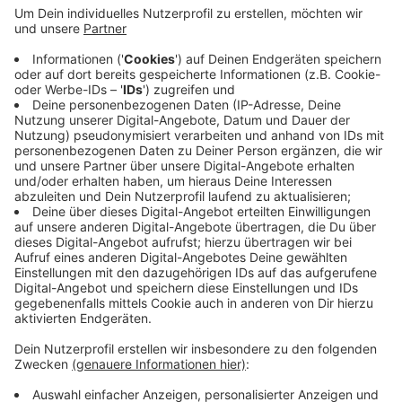
Anzeige
Gleichzeitig gelten fünf weitere Menschen nach ihrer
Erkrankung in Mönchengladbach als geheilt. Damit ist
die Zahl der Infektionsfälle in Mönchengladbach
insgesamt auf 113 gesunken, so die Stadt. Damit hat
sich der positive Trend der letzten Tage bei uns
weiter fortgesetzt.
Anzeige
Anzeige