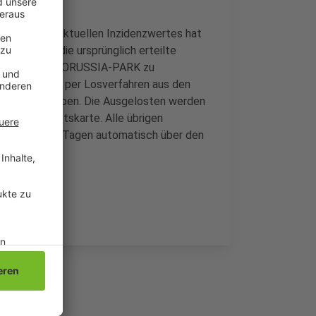
. Wegen des aktuellen Inzidenzwertes hat
tschieden die ursprünglich erteilte
apazität im BORUSSIA-PARK zu
werden jetzt per Losverfahren aus den
iel gekauft haben. Die Ausgelosten werden
 neue Eintrittskarte. Alle übrigen
den nächsten Tagen automatisch über den
t haben.