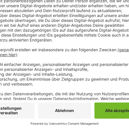
Ursprünglich war geplant vor 10.000 Fans zu spielen
das Gesundheits- und Ordnungsamt der Stadt jetzt en
Ausnahmegenehmigung für 20 Prozent der Stadionk
widerrufen. Die 300 zugelassenen Fans für Samstag 
Personen ermittelt, die schon ein Ticket für das Sp
bald per E-Mail informiert und erhalten dann auch eine
Ticketinhaber bekommen den reinen Kartenpreis in 
Weg zurückerstattet, über den sie ihr Ticket gekauf
Anzeige