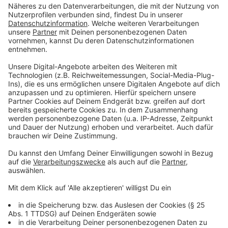
Donnerstag bestätigt, dass
das Infektionsgeschehen bei Kinder und Jugendlichen
zunehme. Aber: "Die Schulen sind keine Treiber der
Pandemie", betonte Gebauer.
Anzeige
Bereits vor den Osterferien hatte das NRW-
Schulministerium angekündigt, dass es im
bevölkerungsreichsten Bundesland nach dem
Ferienende zunächst keinen Regelbetrieb mit
vollständigem Präsenzunterricht geben werde. Sofern
es das Infektionsgeschehen zulässt, sollen die
Schulen zunächst für die Dauer von zwei Wochen in
den Wechselunterricht starten, hieß es damals.
Der Wechsel von Unterricht in der Schule in Gruppen