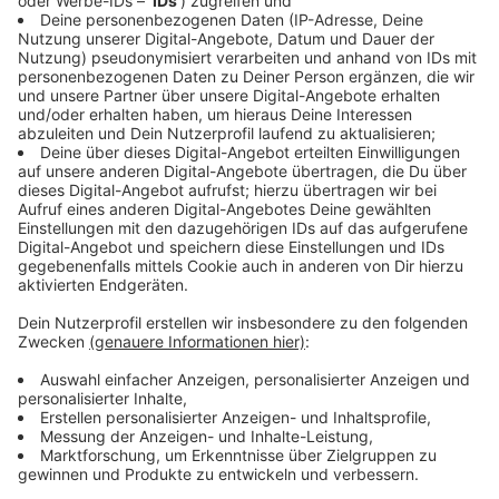
Präsenzanteilen (Wechselunterricht) fortgesetzt
werden. "Die Durchführung des Präsenzunterrichts ab
diesem Zeitpunkt erfordert weiterhin unsere strengen
Vorgaben zur Hygiene und zum Infektionsschutz sowie
ein Fortschreiten des Impfens", erklärte Gebauer.
Anzeige
Für die Schüler der Abschlussklassen soll es in
Nordrhein-Westfalen auch nach den Osterferien
Präsenzunterricht in den Klassenräumen geben. Sie
seien vom Distanzunterricht ausgenommen, sagte
Gebauer am Donnerstag. Für die übrigen Jahrgänge
gelte der Distanzunterricht vorerst nur eine Woche
lang bis zum 16. April. Gebauer sagte, sie habe am
Mittwoch mit vielen Verbänden gesprochen. Die Sorge
bei Eltern, Schülern und Lehrern sei groß. Mediziner
hätten im Rahmen der Kultusministerkonferenz am