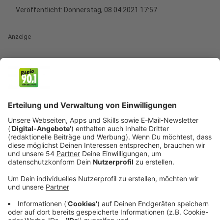
Veröffentlicht:
Donnerstag, 08.04.2021 17:57
Anzeige
Düsseldorf (dpa/lnw) - Die meisten der 2,5 Millionen
Schüler Nordrhein-Westfalens kehren nach den
Osterferien nicht in die Klassenräume zurück.
Schulministerin Yvonne Gebauer (FDP) gab am
Donnerstag bekannt, dass mit Ausnahme der
Abschlussklassen ab Montag lediglich
Distanzunterricht für alle anderen Schüler stattfinden
soll. Diese Maßnahme solle größtmögliche Sicherheit
geben, begründete sie die Entscheidung der
Landesregierung wenige Tage vor dem Ferienende im
bevölkerungsreichsten Bundesland. Ab dem 19. April
2021 soll der Unterricht an den Schulen dann – sofern
es das Infektionsgeschehen zulässt – wieder mit