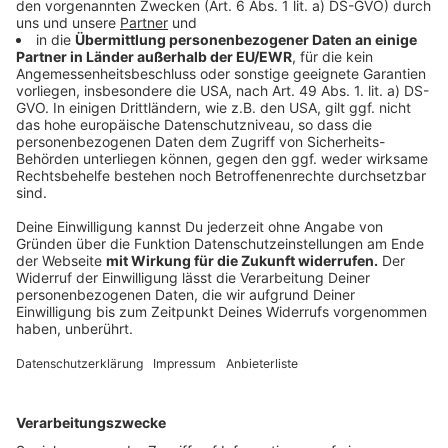
und Unterricht zuhause war in den beiden Wochen vor
den Osterferien als Schritt hin zu mehr
Präsenzunterricht angeordnet worden. Allerdings
hatten mehrere Städte Kreise auf einen Aufschub
wegen steigender Infektionen gedrungen. Die
Landesregierung gab dem in Einzelfällen statt.
Anzeige
Ab Montag gilt eine Testpflicht für Schülerinnen und
Schüler. Kinder und Jugendliche aller Schulen sollen
zwei Mal pro Woche Selbsttests durchführen. NRW-
Ministerpräsident Armin Laschet (CDU) hatte am
Mittwoch betont, dass eine Öffnung der Schulen nur
infrage komme, wenn dort "überall das Testen
funktioniert". Das sei eine Bedingung für einen
Unterricht im Präsenzmodus.