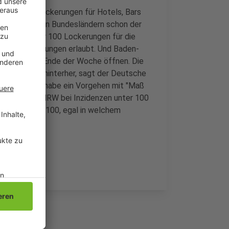
i uns nun Lockerungen für Hotels, Bars
inigen anderen Bundesländern schon der
 Inzidenz unter 100 Lockerungen für die
telübernachtungen erlaubt. Und Baden-
ichtlich ab Ende der Woche öffnen. Die
ungen aber hinterher, sagt der Deutsche
ent Laschet habe ein Vorgehen mit "Maß
alb auch in NRW bei Inzidenzen unter 100
 heiße unter 100, egal in welchem