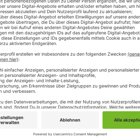
Das Gastgewerbe in NRW drängt darauf, dass auch be
und Restaurants beschlossen werden. So wie es in e
Fall ist. In mehreren Bundesländern soll es bei einer
Außengastronomie geben, teilweise wurden auch Ho
Württemberg wird auch die Innengastronomie vorauss
NRW-Landesregierung hänge ihren eigenen Versprech
Hotel- und Gaststättenverband NRW. Ministerpräsid
und Mitte" angekündigt. Laut DEHOGA sollte es desh
Lockerungen für die Gastrobranche geben. Unter 100
Bundesland, so der Verband.
Anzeige