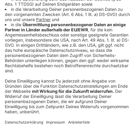
unterstützte die Machthaber. Reul bezeichnete die
Beteiligung als „überschaubar“ angesichts der
weltweiten Spannungen.
Anzeige
Sicherheitslage und Vorsicht
Anzeige
Konkrete Hinweise auf Anschläge in NRW liegen
bislang nicht vor. Dennoch warnt Reul vor möglichen
Gefahren und betont die dynamische Lage: „Die
Sicherheitsbehörden müssen Augen und Ohren
besonders offen halten, um potenzielle Risiken
frühzeitig zu erkennen.“ Insbesondere die Polizei und
der Verfassungsschutz seien im Einsatz, um Gefahren
von Demonstrationen und radikalen Akteuren zu