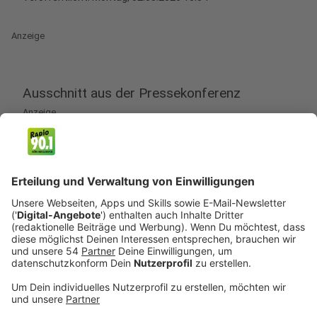
Anzeige
Ausschnitt aus der Pressekonferenz
Anzeige
„Ob das Regime im Iran jetzt hingeht und sagt:
Wir können auf dem Schlachtefeld nicht
gewinnen, also machen wir an anderen Orten der
Welt Ärger, auf Deutsch: Anschläge. Das kann
man nicht ausschließen, objektiv ist diese
abstrakte Gefahr jetzt höher als vor dem
Wochenende.“
Anzeige