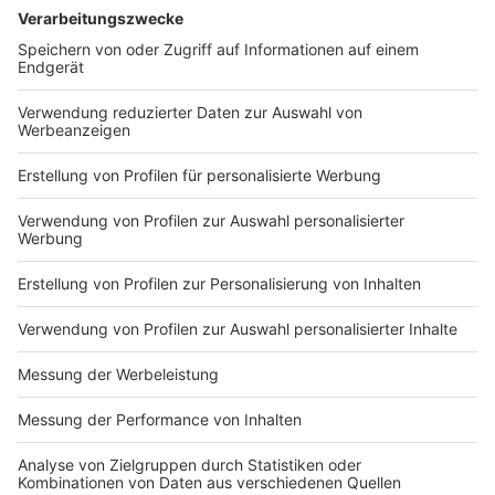
überwachen.
Anzeige
Ratschläge für Reisende
Anzeige
Für NRW-Bürgerinnen und -Bürger, die sich derzeit in
der Krisenregion aufhalten, gibt Reul klare
Empfehlungen: „Im Moment kann man allen nur raten,
ruhig zu bleiben, die Informationsquellen des
Auswärtigen Amtes zu nutzen und sich möglichst in
Sicherheit zu bewegen.“ Flugmöglichkeiten seien
eingeschränkt, und die Koordination der Hilfe liege
zunächst bei den Reiseveranstaltern.
Anzeige