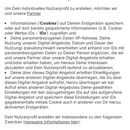
Anzeige
Der Preis wird an Projekte, Initiativen und Kommunen
vergeben, die älteren Menschen dabei helfen im
Internet Fuß zu fassen. Die Sozial-Holding wurde für
das Projekt des Senioren-Scooter-Parks nominiert. Bei
dem Park lernen Senioren die sichere Fortbewegung
mit dem Rollator, E-Scooter oder Rollstuhl und parallel
lernen sie die digitale Welt mit Touchscreens, Tablets,
Notebooks und auch "smarten" Straßenlaternen
kennen. Die Gewinner des Preises werden am 24.
November in Hannover bekannt gegeben. Der Preis
wird seit 2012 verliehen.
Anzeige