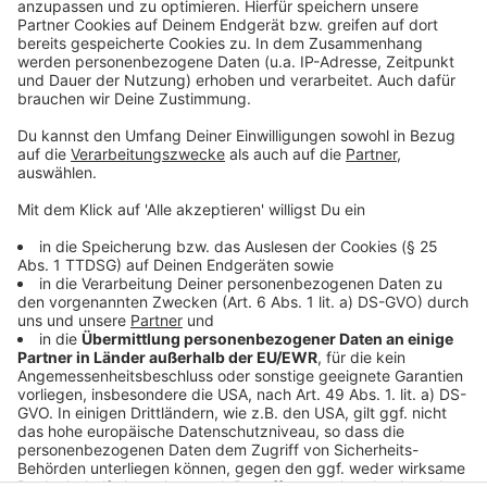
©
Copyright 2019 Warner Bros. Entertainment
Milo und sein ziemlich chaotischer Freund Renzo.
Anzeige
©
Copyright 2019 Warner Bros. Entertainment
Renzo muss schnell weg aus Berlin.
Anzeige
Anzeige