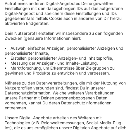
Wir benötigen Ihre
Zustimmung, um den YouTube
Video-Service zu laden!
Wir verwenden einen Service eines
Drittanbieters, um Videoinhalte
einzubetten. Dieser Service kann
Daten zu Ihren Aktivitäten
sammeln. Bitte lesen Sie die
Details durch und stimmen Sie der
Nutzung des Service zu, um dieses
Video anzusehen.
Mehr Informationen
Drei sind bei einem Date in der Regel einer zu viel…in
diesem Fall: Viel zu viel!
Akzeptieren
Anzeige
powered by
Usercentrics Consent
Management Platform