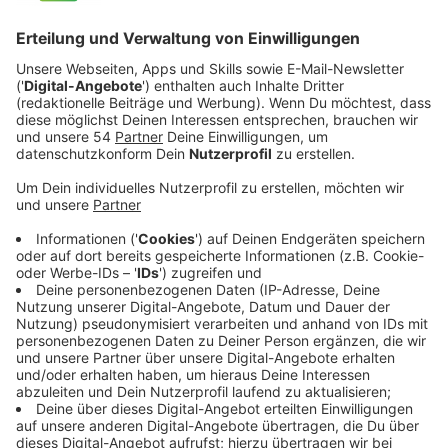
Veröffentlicht:
Dienstag, 11.02.2020 19:51
Anzeige
Doch eines Nachts lernt er seine Traumfrau Sunny
(Palina Rojinski) kennen. Und die ist auf dem Sprung in
die USA, wo sie ihren Traumjob antreten soll. Die
Beiden verabreden sich aber dennoch und Milo will
alles daran setzen, das Sunny nicht nach Atlanta geht.
Doch die Verabredung eskaliert, als Milos chaotischer
Freund Renzo (Frederick Lau) eintrifft. Dem ist die
halbe Berliner Unterwelt auf den Fersen und damit
beginnt eine ziemlich abgefahrene Berliner Nacht.
Anzeige