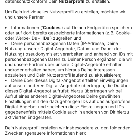
Veröffentlicht:
Dienstag, 22.06.2021 13:47
Anzeige
Wer immer noch im Lockdown ist, wer keine
ausreichende Hilfe erhalten hat, wer unsere Branche
weiterhin in höchster Gefahr sieht, der setzt ein rotes
Licht, heißt es auf der Homepage "Alarmstufe rot".
Bundesweit werden heute Theater, Clubs, Stadthallen
und andere Eventlocations rot angeleuchtet. So auch
die beiden Theaterhäuser in Mönchengladbach und
Krefeld. Wer sich privat solidarisieren möchte, kann ein
rotes Licht auf dem Balkon, im Garten oder vor der
Haustür leuchten lassen.
Anzeige