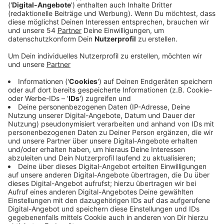
Youre begann sich für Musik zu interessieren, als sein
älterer Bruder Gitarre spielte und seine Kindheit mit
Beatles-Songs und klassischem Rock untermalte. In
der High School begann er mit seinen Freunden in einer
Garagen Band Musik zu machen. Dann der erste Erfolg
als Solokünstler mit seiner ersten Single "Sex and
Lemonade", die 2020 veröffentlicht wurde. Dieses
Jahr ist er dann mit "Sunroof" so richtig
durchgestartet. Unter anderem Platz 43 in den
deutschen Charts und sogar Platz 6 in den USA.
Anzeige
Wir benötigen Ihre
Zustimmung, um den YouTube