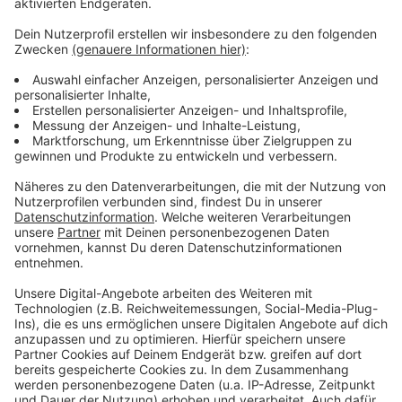
Video-Service zu laden!
Wir verwenden einen Service eines
Drittanbieters, um Videoinhalte
einzubetten. Dieser Service kann
Daten zu Ihren Aktivitäten
sammeln. Bitte lesen Sie die
Details durch und stimmen Sie der
Nutzung des Service zu, um dieses
Video anzusehen.
Mehr Informationen
Nicky Youre, dazy - Sunroof (Official Music Video)
Akzeptieren
Anzeige
powered by
Usercentrics Consent
Management Platform