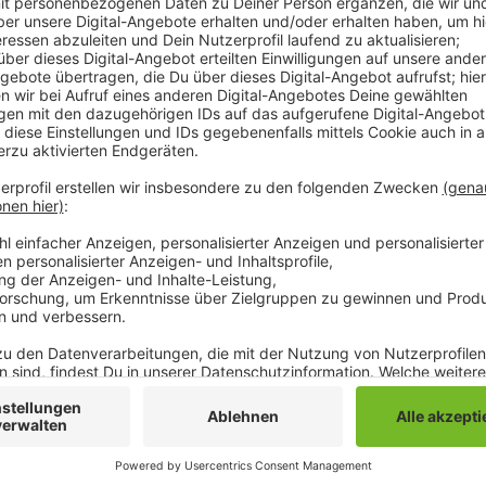
Anzeige
Sie appelliert auch an Eltern, sich dafür einzusetze
Eltern zum einen finanziell entlastet werden. Aber au
selbst jeden Tag kochen müssen. Außerdem soll die
Ernährung von Kindern und Jugendlichen helfen. Die 
Landesregierung NRW, dafür die Weichen zu stellen. 
CDU im Koalitionsvertrag vorgenommen zumindest in 
sorgen. Die Landesregierung habe auf Anfrage der SP
vom Tisch sei.
Anzeige