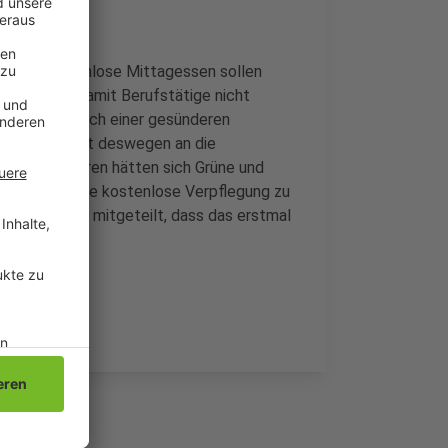
n. Durch kostenlose Mittagessen sollen
ch zeitlich, damit Berufstätige nicht
 Forderung auch einer gesünderen
NGG appelliert deswegen an die
Vor zwei Jahren hätten sich Grüne und
Kitas für eine kostenlose Verpflegung zu
D jetzt aber mitgeteilt, dass das erstmal