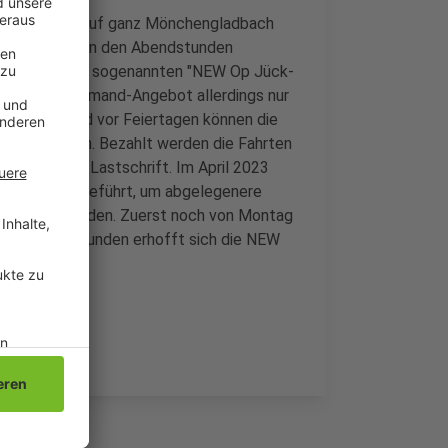
 das Angebot auf ganz Mönchengladbach
etzt nur noch in den Abendstunden
 digital in der sogenannten "NEW Op Jück-
ht das On-Demand-Angebot allerdings nur
Samstagen und vor Feiertagen können die
stellt werden. Bezahlt werden die Fahrten
l oder SEPA-Lastschrift. Im April 2023
adtteilen eingeführt, um abgelegenere
esser anzubinden. Zuerst noch von Montag
in den Abendstunden erhofft sich die NEW