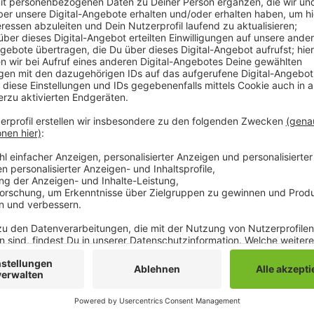
Wie die NEW auf ihrer Homepage mitteilt, habe sie
ausgeweitet. Allerdings sind die Bus-Bestellungen j
möglich. Wie die NEW mitteilt können die Busfahrten
App bestellt werden. Sonntags bis Donnerstags ste
noch von 20 bis 0 Uhr zur Verfügung. An Freitagen, 
Busse eine Stunde länger von 20 bis 1 Uhr nachts be
auch über die App - entweder per Kreditkarte, PayPa
hatte die NEW die Bus-Bestellungen in einzelnen St
Stadtteile mit schlechter Nahverkehrs-Anbindung b
bis Freitag von 9 bis 18 Uhr. Von den neuen Zeiten 
eine bessere Auslastung.
Anzeige