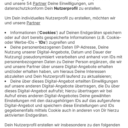
Anzeige
Das gilt unter anderem für Restaurants, Schulen,
Ferienwohnungen oder auch Kindergärten. Darauf
weißt die NEW hin. Wenn in einem Gebäude längere
Zeit, also über Wochen, kein Wasser aus der Leitung
fließt, dann führt das zu Problemen. Denn das Wasser
steht dann in den Rohren und es können sich leichter
Keime, wie Legionellen, ansiedeln, so die NEW. Damit
es dazu nicht kommt, wird empfohlen die Leitungen
alle 72 Stunden, mindestens aber einmal in der Woche
zu spülen. Dazu muss einfach der Wasserhahn für rund
zehn Minuten geöffnet werden. Ist das über lange
Zeit nicht passiert, dann wird empfohlen den
Wasserhahn mindestens 15 bis 20 Minuten zu öffnen.
Erst wenn das Wasser wie gewohnt spürbar kühl aus