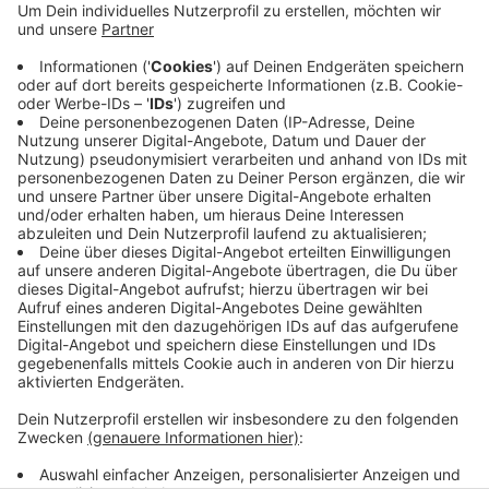
Anzeige
Es geht um die politische Verantwortung und um
Fragen der Haftung. Im Juli 2018 hatte die NEW rund 2
einhalb Millionen Euro in ein E-Auto-Startup gesteckt.
Eine Zustimmung der Stadträte ist vorher nicht
eingeholt worden. Deswegen muss der Versorger die
Anteile wieder verkaufen - und das dürfte nach
Ansicht der Opposition nur mit Verlusten möglich sein.
Anzeige
Anzeige