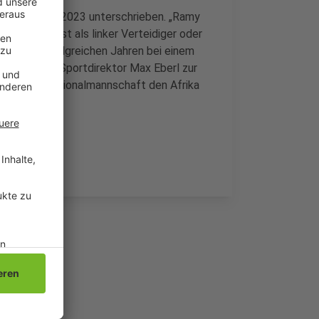
rtrag bis Juni 2023 unterschrieben. „Ramy
t haben. Er ist als linker Verteidiger oder
 aus drei erfolgreichen Jahren bei einem
so Borussias Sportdirektor Max Eberl zur
gerischen Nationalmannschaft den Afrika