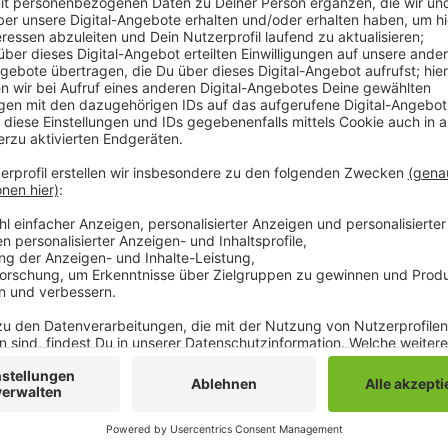
Der 24 Jahre alte Verteidiger hat einen Vierjahresve
ist der Spieler, den wir für unseren Kader noch gesuch
Innenverteidiger einsetzbar und bringt viel Erfahrung
sehr guten Klub aus der französischen Ligue 1 mit“, 
Verpflichtung. Zuletzt gewann Bensebaini mit der al
Cup 2019.
Anzeige