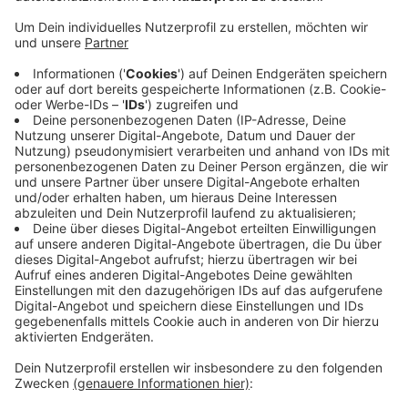
Anzeige
In den nächsten zwei Wochen wird der Kunstrasen für
die zwei Spielfelder im RSV Stadion verlegt, dann
können der RSV und der Frauen-Fußballverein FV
Mönchengladbach dort trainieren und ihre Spiele
austragen. Das neue Multifunktionsgebäude wird im
September fertig sein, hat uns der Leiter des
Fachbereiches Schule und Sport gesagt. Der nächste
Bauabschnitt folgt Ende des Jahres. Es wird eine
Anlage für Trendsportarten. Das Projekt hat fünf
Millionen Euro gekostet. Finanziert wurde die Anlage
überwiegend aus Fördergeldern.
Anzeige