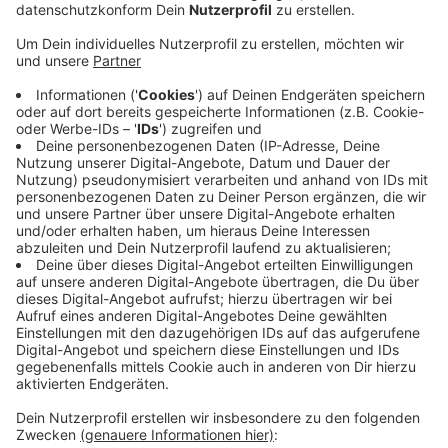
Veröffentlicht:
Dienstag, 13.04.2021 14:24
Anzeige
Er erhält für dieses Projekt rund 750.000 Euro, die das
Land NRW im Rahmen des Förderprorgramms "Heimat-
Zeugnis" zur Verfügung stellt. Damit ist der Weg frei
für die umfassende Neugestaltung des Brunnenhofes,
die insgesamt rund 900 Tausend Euro kostet. Um die
Fördermittel in Anspruch nehmen zu können, muss die
Neugestaltung bis Ende 2022 fertig sein. Der
Brunnenhof ist Mönchengladbachs Wiege. Hier wurde
die Vitusstadt gegründet und mit der Neugestaltung
soll die Stadtgeschichte wieder lebendig werden, so
die Stadt.
Anzeige