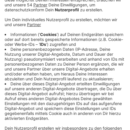
Wohnbaugrundstücke für freistehende
Einfamilienhäuser bis Anfang Oktober.
Veröffentlicht:
Freitag, 19.08.2022 11:54
Anzeige
Das Wohnquartier entsteht auf dem Parkplatz des
ehemaligen Giesenkirchener Freibades. Ein besonderer
Fokus soll auf Nachhaltigkeit liegen - Steingärten sind
zum Beispiel unzulässig. Die Einfamiliengrundstücke
werden nach Gebots- bzw. Losverfahren und nach
Sozialpunkten vergeben. Baugrundstücke fürs
Eigenheim seien nach wie vor gefragt – das habe die
große Resonanz auf die letzten Baugebiete in
Rheindahlen, Neuwerk und Bettrath gezeigt, so die
EWMG. In einem zweiten Verfahren werden dann auch
noch drei Mehrfamilienhäuser an Investoren vergeben.