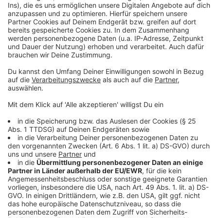
Seit einigen Monaten bekommt Mila den Wirkstoff
und es geht ihr besser. Sie ist aufmerksamer,
konzentrierter und wesentlich fitter. Sie lächelt auch
seitdem wieder, sagen ihre Eltern. Schon entstandene
Schäden kann der Wirkstoff bei Mila nicht beheben,
aber er kann verhindern, dass die Krankheit weiter
fortschreitet. Milas Eltern und Apotheker Oliver Dienst
wollen jetzt erreichen, dass der Wirkstoff als
Medikament zugelassen wird - rund 7,5 Millionen Euro
wird das kosten. Spenden und Sponsoren sollen dabei
helfen, die Summe zusammenzubekommen.
Mehr Infos findet ihr hier.
Anzeige