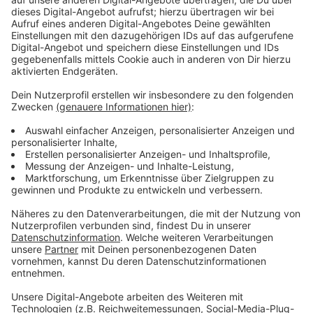
Anzeige
Zusammen mit Oliver Dienst, dem Geschäftsführer der
MaxMo Apotheken, haben sie nach einem Wirkstoff
gegen diese seltene Krankheit gesucht und
tatsächlich einen gefunden. Allerdings dürfen neu
entdeckte Wirkstoffe nicht einfach einem Menschen
verabreicht werden. Damit würde man sich strafbar
machen: "Zuerst muss man nachweisen, dass die
Substanz nicht giftig ist. Dann braucht man die
Genehmigung für eine sogenannte Off-Label-Studie,
also eine Studie, die außerhalb der Norm durchgeführt
werden kann", sagt Oliver Dienst. Zusammen mit der
Uniklinik Gießen wird diese Studie jetzt durchgeführt.
Anzeige