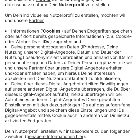
Anzeige
Der Bund und der NRW-Nahverkehr arbeiten schon seit
einiger Zeit in der Initiative "Fokus Bahn NRW"
zusammen und haben jetzt ein Konzept für mehr
Sicherheit entwickelt. In vielen Zuglinien, die etwa von
Mönchengladbach aus zu den EM-Spielorten in
Richtung Düsseldorf, Köln oder Ruhrgebiet fahren, wird
zusätzliches Sicherheitspersonal die Bundespolizei
unterstützen. Dazu kommen zivile Freiwillige, die mit
den Fußball-Fans in den Zügen unterwegs sein sollen.
Das alles soll aber nicht nur zur EM die Sicherheit
erhöhen. Was sich bewährt, könnte auch darüber hinaus
zum Standard im Nahverkehr werden, heißt es von
Fokus Bahn NRW.