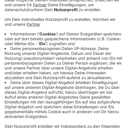
Anzeige
Damit reagiert die Klinik auf die beginnende Grippe-
Saison. Denn oft haben die Influenza und das Corona-
Virus einen ähnlichen Verlauf. Der Schnelltest besteht
aus zwei Stufen: Zunächst wird untersucht, ob der
Patient an Covid19 oder einer Grippe erkrankt ist. Um
ein noch genaueres Ergebnis zu bekommen, wird noch
ein zweiter Test durchgeführt. Dafür steht ein
spezielles Testgerät zur Verfügung, das bis zu 21
Viren und Bakterien gleichzeitig erkennen kann. Damit
können die Patienten schon innerhalb von 100 Minuten
ein Ergebnis bekommen. So bleibt ihnen im besten Fall
eine Isolation erspart - und es können entsprechende
Medikamente eingesetzt werden. Der Schnelltest ist
allerdings nur stationären Patienten des Krankenhaus