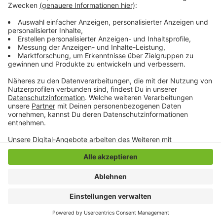
Neuwerk vorbehalten. In dringenden oder Ausnahme-
Fällen kann ein solcher Schnelltest aber auch per
Überweisung vom Hausarzt erfolgen.
Anzeige
Anzeige
Anzeige
Anzeige