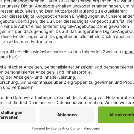
Schon seit 10 Jahren sind Mängel an dem Kanal bekan
werden. Geplant ist ein sogenannter Mischwasserka
als auch Regenwasser von Grundstücken und Straßen t
Systems ist, dass nur ein Rohr gelegt werden muss. 
Allerdings könnten Starkregenereignisse ein solches
Bringen. Ab August soll für etwa 9 Monate an der H
zeitweisen Sperrungen.
Anzeige