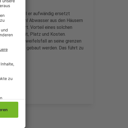
nt, jetzt soll er aufwändig ersetzt
nal, der sowohl Abwasser aus den Häusern
ransportiert. Vorteil eines solchen
Das Spart Zeit, Platz und Kosten.
 System im Zweifelsfall an seine grenzen
ovener Straße gebaut werden. Das führt zu