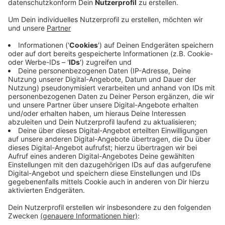
Anzeige
Dabei handelt es sich um das Gelände des ehemaligen
Praktiker-Baumarkts, der dort bis vor ein paar Jahren
stand. Schon seit vorletztem Jahr ist dieser Bau
geplant worden, rund ein Jahr ist er gebaut worden und
kann schließlich heute eröffnet werden. Die neue
Filiale hat eine Fläche von mehr als 13.000
Quadratmetern und 70 Mitarbeiter beraten die Kunden
rund um Werkstatt, Haus und Garten. Mit dem neuen
Markt will BAUHAUS einen wichtigen Beitrag zur
Stärkung des Handels in Rheydt beitragen und weitere
Impulse für die Belebung der lokalen Wirtschaft
setzen, so das Unternehmen. Seit 7 Uhr heute Morgen
feiert der neue BAUHAUS-Markt in Rheydt Eröffnung.
Anzeige