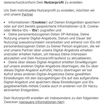
Anzeige
Es geht dabei um die Sprach-Kitas. Das
Bundesprogramm unterstützt insbesondere Kindern
aus bildungsbenachteiligten Familien und Familien mit
Migrationshintergrund. In Mönchengladbach beteiligen
sich schon 22 Kita an dem Programm, ab Morgen
kommen weitere acht dazu. Sprache habe einen
direkten Einfluss auf den Bildungsweg und somit auch
auf das spätere Arbeitsleben, so die
Mönchengladbacher Bundestagsabgeordnete Gülistan
Yüksel. Seit 2016 fördert das Programm den frühen
Spracherwerb und die sprachliche Entwicklung von
Kindern. Ab diesem Jahr soll dabei ein Fokus auf die
Nutzung digitaler Medien gelegt werden.
Anzeige