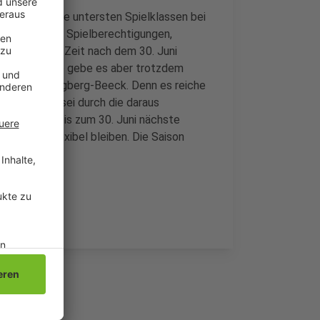
 Liga bis in die untersten Spielklassen bei
Regelungen zu Spielberechtigungen,
halb auf die Zeit nach dem 30. Juni
gnal, Probleme gebe es aber trotzdem
er vom FC Wegberg-Beeck. Denn es reiche
 die Saison sei durch die daraus
gen gelten bis zum 30. Juni nächste
lbetrieb flexibel bleiben. Die Saison