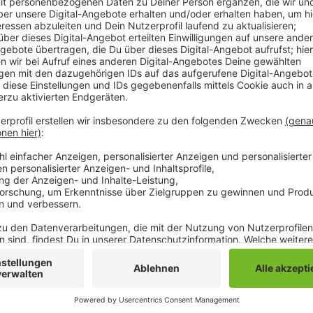
Erstmals in der Geschichte kann die Saison von der 3.
Bedarf über den 30. Juni hinaus verlängert werden. 
Wechselfristen und Verträge mit Spielern können des
angepasst werden. Das sei erstmal ein positives Si
noch genug, so Thomas Klingen, der Geschäftsführ
zum Beispiel schon ein Corona-Fall in einem Team und
resultierende Quarantänezeit gefährdet. Die Änderun
Jahres. So soll auch in der kommenden Saison der Spie
2021/2022 könnte dann wieder regulär stattfinden.
Anzeige