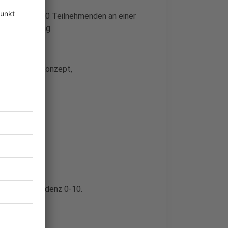
 bei max. 500 Teilnehmenden an einer
chtung pro Tag.
ls 0-10.
rlaubt, mit Konzept,
h Landesinzidenz 0-10.