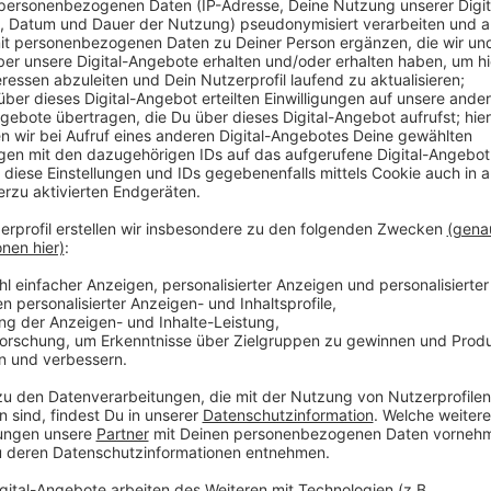
Ansonsten keine Einschränkungen mehr.
Anzeige
Kultur
Anzeige
Bei Veranstaltungen (Theater, Kino, Konzert) wahlwe
Schachbrettmuster, im Übrigen keine Beschränkungen
Landesinzidenz ebenfalls 0-10. Ab 5000 Zuschauern 
Besuch von Museen usw. ohne Einschränkungen (auc
Musikfestivals etc. schon vor dem 27.08. zulässig.
Anzeige