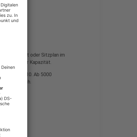
nen mit Test oder Sitzplan im
 Prozent der Kapazität.
 ebenfalls 0-10. Ab 5000
 erforderlich.