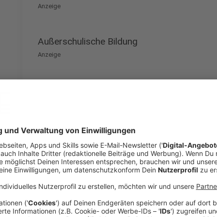
Anzeige
Außerschulische Bildung
Anzeige
Kontaktdaten erheben, im Übrigen keine Beschränkun
Landesinzidenz ebenfalls 0-10.
Anzeige
Kinder- und Jugendarbeit
Anzeige
Bei Ferienfreizeiten einmalige Testpflicht zu Beginn
Jugendreisen zu Anfang und Ende des Angebots.