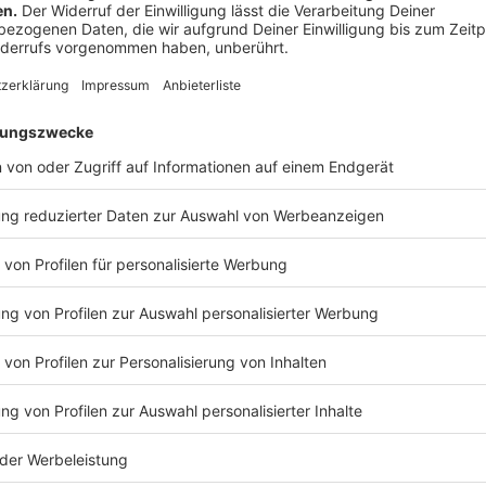
Beschränkungen, Kontaktnachverfolgung aufgehoben
Veranstaltung bzw. max. 2 000 Besuchern einer Einri
Keine Beschränkungen, wenn Landesinzidenz ebenfal
Dann auch Betrieb von Clubs und Diskotheken innen e
Kontaktnachverfolgung und Test.
Anzeige
Einzelhandel
Anzeige
Wegfall der flächenmäßigen Begrenzungen, wenn auc
Maskenpflicht bleibt bestehen.