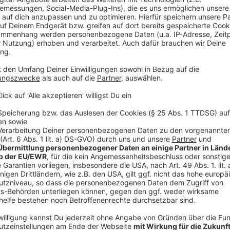
Sport
Anzeige
Sportausübung ohne Beschränkungen.
Sportveranstaltungen außen ohne Beschränkungen, in
Schachbrettmuster und einer max. Auslastung von 33
Bei mehr als 500 Personen nur, wenn Landesinzidenz
Zuschauerinnen/Zuschauern Test und Hygienekonzept
Anzeige
Freizeit
Anzeige