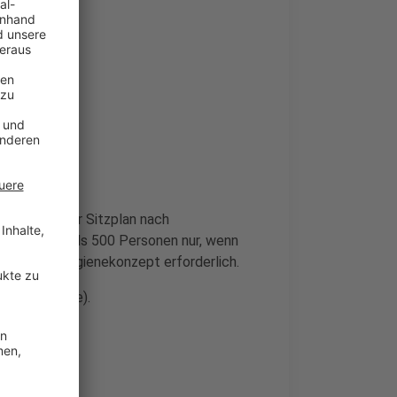
ise Test oder Sitzplan nach
; bei mehr als 500 Personen nur, wenn
Test und Hygienekonzept erforderlich.
h ohne Maske).