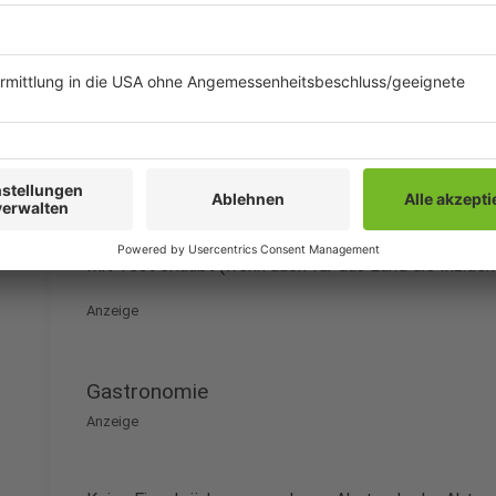
Bei mehr als 50 Teilnehmenden Testpflicht, dann ke
Anzeige
Große Festveranstaltungen
Anzeige
Mit Test erlaubt (wenn auch für das Land die Inziden
Anzeige
Gastronomie
Anzeige