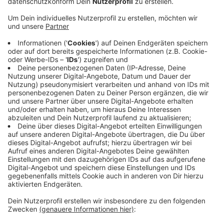
Anzeige
Überall dort, wo sich Radwege kreuzen, stehen
Wegweiser-Schilder, auf denen die Routen nummeriert
sind. Dazwischen geben Pfeile den Verlauf der Routen
an. Außerdem wurden an 20 ausgewählten Standorten
große Tafeln mit einer Übersichtskarte der Radwege
in Mönchengladbach aufgestellt. Radfahrer sollen
dank des Knotenpunktsystems leichter mit dem Rad
durch die Stadt kommen. Sie müssen sich dazu ab
sofort nur noch die Nummern der Knotenpunkte
notieren, die sie abfahren wollen. Eine ausdruckbare
Version der Knotenpunktkarte ist auf der
Website der
Stadt
verfügbar.
Anzeige