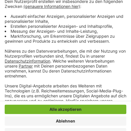
Ort: Begegnungszentrum Hannes, Urftstraße 222,
41239 MG
Zeit: 18 Uhr
www.stadt.mg/schmoelderstrasse
Anzeige
Anzeige
Anzeige