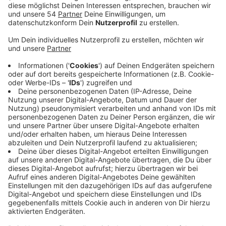
Anzeige
Ziel dahinter sei, eine sichere und schnelle
Radfahrstrecke zur Rheydter Innenstadt zu haben,
heißt es von der Stadt. Dafür sollen auch die
Parkplätze auf der Schmölderstraße neu aufgeteilt
werden. Auf Teilen der Eisenbahnstraße gilt dann auch
Tempo 30. In einer Info-Veranstaltung am 12. Juni
können sich die Mönchengladbacher über die Pläne zur
neuen Fahrradstraße informieren.
Alle Infos dazu:
Datum der Info-Veranstaltung: Mittwoch, 12. Juni