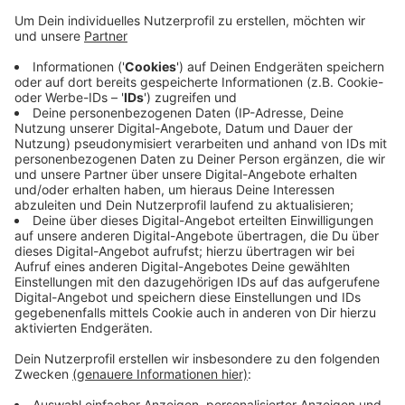
Anzeige
Davon sind auch große Teile der landwirtschaftlichen
Flächen in Mönchengladbach betroffen und als
sogenannte "rote Gebiete" ausgewiesen. Hier dürfen
die Landwirte jetzt nur noch 20 Prozent weniger
Dünger benutzen. Laut Kreisbauernschaft hätten die
Landwirte starke Auswirkungen auf die Qualität ihrer
Ernte zu befürchten. Insgesamt ist in NRW rund ein
Drittel der landwirtschaftlichen Flächen als "rote
Gebiete" ausgewiesen.
Anzeige