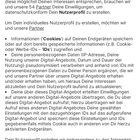
Anzeige
Die AzubiCard bietet den Auszubildenden zahlreiche
Vorteile - beispielsweise Rabatte in Restaurants,
Fitnessstudios oder beim Shoppen. Davon können rund
12 Tausend Azubis in der Region profitieren. Mit der
AzubiCard will die IHK die Berufsausbildung weiter
stärken und die Ausbildungszeit durch die vielen
Vorteile für alle Auszubildenden verbessern, heißt es.
Ein Unternehmen, das sich an der digitalen AzubiCard
beteiligt, ist das Holocafé bei uns in
Mönchengladbach. In dem Gaming-Café bekommen
alle Azubis mit der digitalen Karte einen exklusiven
Rabatt auf die Spiele. Für alle interessierten
Unternehmen hat die IHK online eine Plattform zur
Verfügung gestellt. Dort haben sie kostenlos die