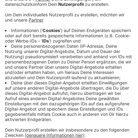
Anzeige
Sie sind im Wesentlichen eine Verlängerung des Teil-
Lockdowns.
Einige Regeln wurden aber verschärft. Ab
heute dürfen sich in der Öffentlichkeit nur noch
maximal fünf Menschen aus zwei Haushalten treffen.
Dasselbe gilt für private Feiern. Davon ausgenommen
ist die Weihnachtszeit vom 23.12. bis zum 1. Januar: da
gilt eine Obergrenze von 10 Personen, die ausbeliebig
vielen Haushalten sein dürfen. Silvesterfeuerwerk soll
auf öffentlichen Straßen und Plätzen verboten sein,
wo genau muss die Stadt Mönchengladbach noch
bestimmen. Außerdem gilt die Maskenpflicht ab heute
auch vor Geschäften und auf Parkplätzen. Und in
Geschäften mit mehr als 800 Quadratmeter
Ladenfläche ist nur noch ein Kunde pro 20
Quadratmeter erlaubt.