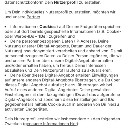
Anzeige
Schon vor drei Jahren hat die Mags das
Schilderkonzept im Rheydter Stadtwald installiert.
Das kam bei den Parkbesuchern so gut an, dass jetzt
weitere Parkanlagen mit Wegweisern ausgestattet
wurden, so die Mags. Die Beschilderung hat ein
übersichtliches Farbkonzept: rosa steht etwa für
Spielplätze, olivgrau für Hundewiesen, Rot für Ein- und
Ausgänge der Parks.
Das sind die neu beschilderten Parkanlagen: Pixbusch,
Bunter Garten, Bresges Park, Schloss Wickrath,
Badhotelweiher, Mülforter Bruch, Franz Nicodem Park,
Schmölderpark, Beller Mühle, Stadtwald, Volksgarten.
Anzeige