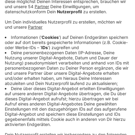
Anzeige
Die vier Bezirksvertretungen können seitdem jeweils
über 100.000 Euro aus dem städtischen Haushalt
selbst verfügen. Jetzt ist die zweite Förderphase
gestartet, viel Geld ist aber schon aus der ersten
Phase weg. Vereine, Verbände und Bürger können jetzt
nochmal Zuschüsse beantragen - und zwar noch bis
zum 31. Juli. Über die Anträge wird dann in den
Sitzungen der Bezirksvertretungen im September
entschieden, das bewilligte Geld sollen die
Antragsteller voraussichtlich Anfang Oktober
bekommen. Wie viel Geld nach der ersten Förderphase
noch übrig ist, ist in den einzelnen Bezirken
unterschiedlich. Im Stadtbezirk Nord gibt es zum
Beispiel nur noch Restmittel von rund 9.000 Euro. Hier