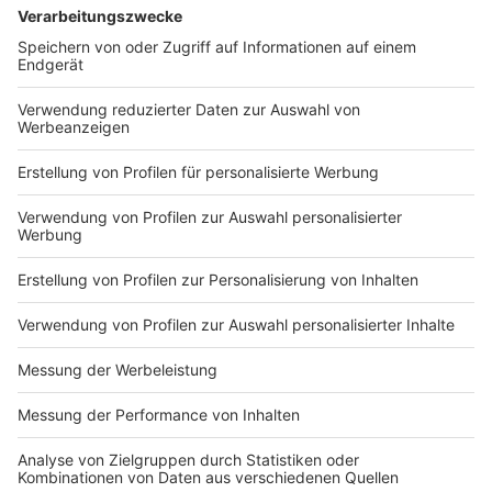
Anzeige
DFB-Kader: Die Stürmer
Anzeige
Niclas Füllkrug (31/Borussia Dortmund)
Kai Havertz (24/FC Arsenal)
Deniz Undav (27/VfB Stuttgart)
Maxi Beier (21/TSG Hoffenheim)
Thomas Müller (34/Bayern München)
Anzeige
Anzeige