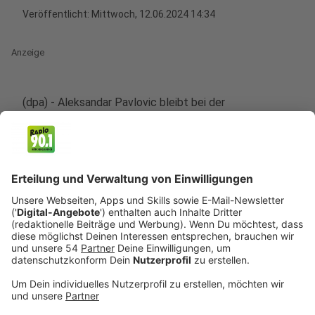
Veröffentlicht:
Mittwoch, 12.06.2024 14:34
Anzeige
(dpa) - Aleksandar Pavlovic bleibt bei der
Nationalmannschaft der große Pechvogel.
Bundestrainer Julian Nagelsmann muss bei der
Fußball-EM auf den Bayern-Youngster verzichten. Der
20 Jahre alte Mittelfeldspieler fehlte zuletzt bereits
wegen eines Infekts, das endgültige Turnier-Aus
bestätigte eine Sprecherin des Deutschen Fußball-
Bundes. Nagelsmann nominierte den Dortmunder Emre
Can nach - und nicht den von ihm aussortierten Leon
Goretzka vom FC Bayern München. Pavlovic war
wegen seiner Erkrankung nicht wie die weiteren 25
Nationalspieler bis Montag ins deutsche EM-Quartier
nach Herzogenaurach zurückgekehrt. Der Fototermin