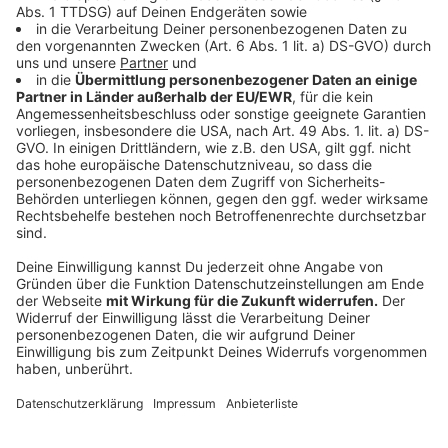
Anzeige
DFB-Kader: Die Mittelfeldspieler
Anzeige
Leroy Sané (28/FC Bayern)
Robert Andrich (29/Bayer 04 Leverkusen)
Pascal Groß (32/Brighton Hove & Albion)
Joshua Kimmich (28/Bayern München)
Chris Führich (26/VfB Stuttgart)
Ilkay Gündogan (33/FC Barcelona)
Florian Wirtz (21/Bayer 04 Leverkusen)
Jamal Musiala (21/Bayern München)
Toni Kroos (34/Real Madrid)
Emre Can (30/Borussia Dortmund)