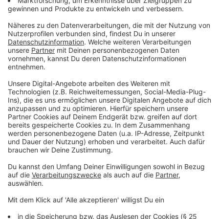
Anzeige
DFB-Kader: Die Abwehrspieler
Anzeige
Robin Koch (27/Eintracht Frankfurt)
Maximilian Mittelstädt (27/VfB Stuttgart)
Nico Schlotterbeck (24/Borussia Dortmund)
Jonathan Tah (28/Bayer Leverkusen)
Antonio Rüdiger (31/Real Madrid)
David Raum (26/RB Leipzig)
Waldemar Anton (27/VfB Stuttgart)
Benjamin Henrichs (27/RB Leipzig)