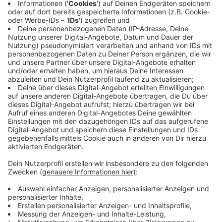
der DFB-Auswahl am Mittwoch (12. Juni) war zunächst
verschoben worden. Nun wird er wohl mit Can statt
Pavlovic am 13. Juni nachgeholt. Die weiteren 22
Feldspieler und drei Torhüter trainierten am Vormittag
wie gewohnt.
Der offizielle Kader der deutschen
Fußballnationalmannschaft sieht wie folgt aus:
Anzeige
DFB-Kader: Die Torhüter
Anzeige
Manuel Neuer (38/Bayern München)
Marc-Andre ter Stegen (32/FC Barcelona)
Oliver Baumann (33/TSG Hoffenheim)