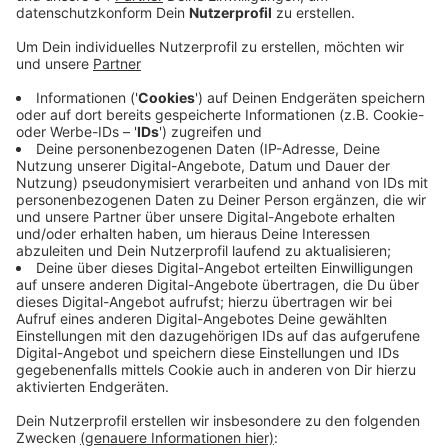
Veröffentlicht:
Dienstag, 11.06.2024 15:06
Anzeige
Eine Vielzahl von Verodnungen stamme aus der EU und
die zunehmende Bürokratie belaste die Betriebe. Über
90 Prozent gaben demnach an, dass Bürokratieabbau
in der aktuellen Wahlperiode die größte Priorität haben
sollte. Zum Beispiel seien die Datenschutzverordnung
und die EU-Lieferkettenrichtlinie besonders belastend.
Die IHK habe auch schon eine Liste mit konkreten
Vorschlägen an die neuen EU-Abgeordneten
übermittelt, heißt es. Außerdem fordern viele
Unternehmen Lösungen für den Fachkräftemangel, die
Stärkung der Wettbewerbsfähigkeit und einen
besseren Schutz vor Cyber-Angriffen.
Anzeige