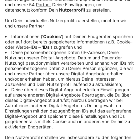
Mittlerweile handelt es sich bei gut jeder zweiten
Infektion um eine der drei bekannteren Virus-Varianten.
Das hat das Mönchengladbacher Labor Stein bei einer
Analyse aller positiven Proben der Region innerhalb der
letzten Woche festgestellt. Von gut 14.300 PCR-
Tests aus der Region in der vergangenen Woche waren
832 Corona-positiv. Und bei immer mehr davon handelt
es sich um eine der bekannten Mutationen. Laut Labor
Stein waren aus allen Proben der letzten Woche fast
55 Prozent auf die britische Variante des Virus
zurückzuführen. Sie scheint demnach aktuell die
ursprüngliche Form des Coronavirus zu verdrängen. Bei
der Analyse vor zwei Wochen waren laut Labor Stein
nur rund 18 Prozent der positiven Proben auf die
britische Mutante zurückzuführen. Vergleichsweise
gering ist nach wie vor der Anteil der südafrikanischen