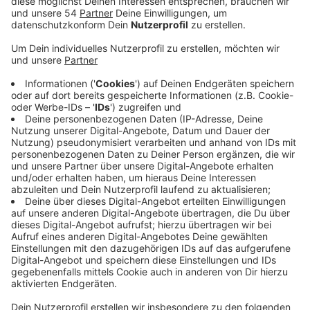
Anzeige
Die Zahlen sind eine deutliche Steigerung im Vergleich
zum Vorjahr. Die Mülldetektive der mags observieren
etwa Müllcontainer, überprüfen Tonnen und ermitteln
die Verursacher wilder Müllkippen. Besonders
fassunglos sei man etwa über den Fund von 280
Altreifen gewesen, die vor fast genau einem Jahr auf
einem Feldweg bei Rasseln abgeladen wurden, heißt
es von der mags. Ähnlich massive Funde habe es im
vergangenen Jahr immer wieder gegeben. Im
September hatte die mags außerdem die Rote Karte
gegen sogenanntes Littering eingeführt. Seitdem
seien bereits 45 Bußgelder wegen weggeworfener
Zigarettenkippen verhängt worden. Die Mülldetektive
kontrollieren inzwischen auch private Mülltonnen, weil
viele Restmülltonnen noch immer falsch befüllt