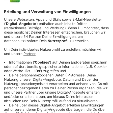
Veröffentlicht:
Montag, 29.01.2024 21:44
Anzeige
Unter den Decknamen Jane Smith (Maya Erskine) und
John Smith (Donald Glover) müssen sich die beiden
Spione nicht nur auf ihre Mission einlassen, sondern
auch auf ihren neuen Ehepartner. Doch was ist, wenn
die Beiden tatsächlich Gefühle füreinander
entwickeln?
Streaming-Dienst: Amazon Prime Video
Anzeige