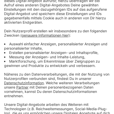
Wir benötigen Ihre
Zustimmung, um den YouTube
Video-Service zu laden!
Wir verwenden einen Service eines
Drittanbieters, um Videoinhalte
einzubetten. Dieser Service kann
Daten zu Ihren Aktivitäten
sammeln. Bitte lesen Sie die
Details durch und stimmen Sie der
Nutzung des Service zu, um dieses
Video anzusehen.
Mehr Informationen
Mr. und Mrs. Smith haben heikle Aufträge. Und eine
besondere Herausforderung: Sie dürfen sich nicht
Akzeptieren
ineinander verlieben.
powered by
Usercentrics Consent
Anzeige
Management Platform