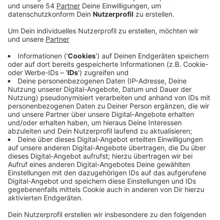
Anzeige
Sie selbst beteuert nach wie vor, das drei Jahre alte
Mädchen nicht getötet zu haben. Die 25-jährige
Angeklagte weise keine Anzeichen für eine krankhafte
Persönlichkeitsstörung auf, so die forensiche
Psychiaterin heute im Prozess am
Mönchengladbacher Landgericht. Sie sei daher voll
schuldfähig. Ihr gegenüber sei die 25-jährige sourverän
und ruhig gewesen, so die Gutachterin. Sie habe zwar
geweint, aber nicht besonders erschüttert gewirkt.
Der Erzieherin wird der Mord an der dreijährigen Greta
vorgeworfen. In einer Kita in Viersen soll sie den
Brustkorb des Mädchens bis zum Atemstillstand
zusammengedrückt haben. Bei den Ermittlungen
kamen außerdem Hinweise auf weitere