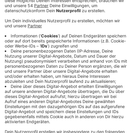
Anzeige
Bei der Mönchengladbacher CDU entscheidet sich an
diesem Wochenende, wer als
Oberbürgermeisterkandidat in die Kommunalwahl
gehen wird. Den Parteimitgliedern stehen gleich zwei
Kandidaten zur Auswahl. Neben dem
Landtagsabgeordneten Frank Boss kandidiert auch
Petra Heinen-Dauber. Sie ist aktuell dritte
Bürgermeisterin und Vorsitzende des
Schulausschusses.
Die Kommunalwahl in NRW findet am 13. September
2020 statt. Sowohl SPD, Grüne, als auch die Linke
haben ihre Kandidaten für den Oberbürgermeister-