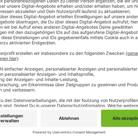
Anzeige
Die Mönchengladbacher Behörden sind im Vergleich z
Ranking landet Mönchengladbach auf dem allerletzten
Mönchengladbacher Meldestellen wird im Schnitt mi
Dabei gibt es aber große Unterschiede zwischen den 
Vitus-Center wird mit 2,1 Sternen am schlechtesten 
dagegen mit 4,8 Sternen eine sehr gute Bewertung u
Landes. Insgesamt wurden auch die Meldestellen in K
Sternen bewertet.
Anzeige