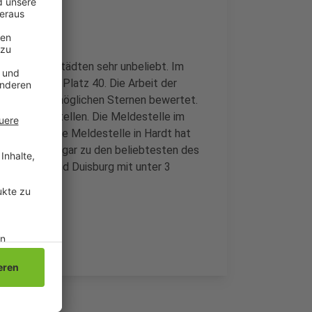
u anderen Städten sehr unbeliebt. Im
 Platz, auf Platz 40. Die Arbeit der
t 2,4 von 5 möglichen Sternen bewertet.
einzelnen Stellen. Die Meldestelle im
bewertet. Die Meldestelle in Hardt hat
nd gehört sogar zu den beliebtesten des
öln, Bonn und Duisburg mit unter 3