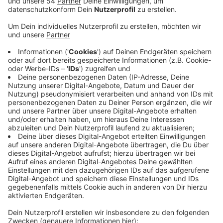
Anzeige
Mönchengladbach hatte sich für das Bundesprojekt
beworben und schließlich mehr als 15 Millionen Euro
zugesagt bekommen. Ziel des Förderprogramms ist es
es, digitale Technologien für die Stadtentwicklung zu
erforschen und umzusetzen. Zum Beispiel könnte der
Bürgerservice komplett online angeboten werden. Eine
andere Möglichkeit wären etwa Sensoren im
Straßenbelag, die genau analysieren, ob eine Straße
nur geflickt oder komplett saniert werden muss. In den
kommenden beiden Jahren wird die Stadt jetzt
erstmal eine Strategie entwickeln. Dabei sollen auch
Bürger, Wirtschaft und Forschung mitreden dürfen.
Danach werden die entwickelten Projekte für rund
fünf Jahre gefördert. Der Förderbescheid zum
Modelprojekt "Smart City" wird heute um 15 Uhr
offiziell der Stadt übergeben.