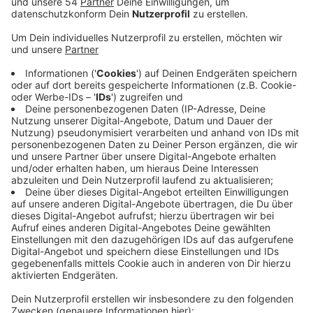
Anzeige
In Mönchengladbach und 14 anderen Kommunen der
Region Rhein-Ruhr könnten dann Spiele ausgetragen
werden. Bei uns in Mönchengladbach sollen dann
Hockey-Spiele stattfinden - im Hockey-Park und auch
im Borussia-Park. Die Politiker im Stadtrat hatten sich
mit Ausnahme der Linken alle für eine Bewerbung
ausgesprochen. Und auch die IHK sieht das Ganze
positiv: Viele Unternehmen könnten einen Aufschwung
erleben. Fast drei viertel der befragten Betriebe
würden sich Vorteile von einer Teilnahme an Olympia
versprechen. Die Konkurrenz ist aber groß: auch
Hamburg, Berlin, Leipzig und München gelten als
mögliche Austragungsorte und auch international
haben sich einige Städte beworben.